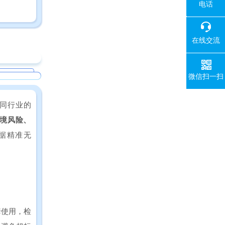
电话
400-008-
在线交流
微信扫一扫
同行业的
境风险、
据精准无
套使用，检