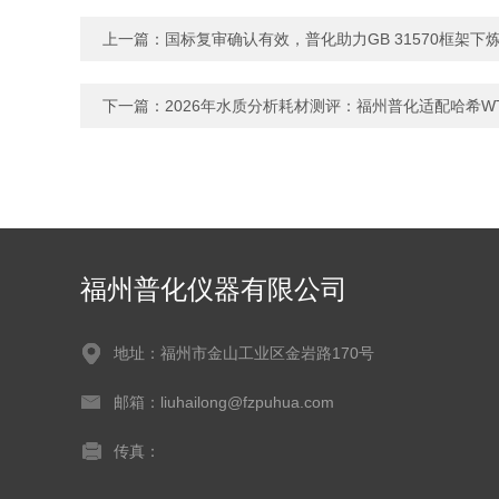
上一篇：
国标复审确认有效，普化助力GB 31570框架
下一篇：
2026年水质分析耗材测评：福州普化适配哈希W
福州普化仪器有限公司
地址：福州市金山工业区金岩路170号
邮箱：liuhailong@fzpuhua.com
传真：