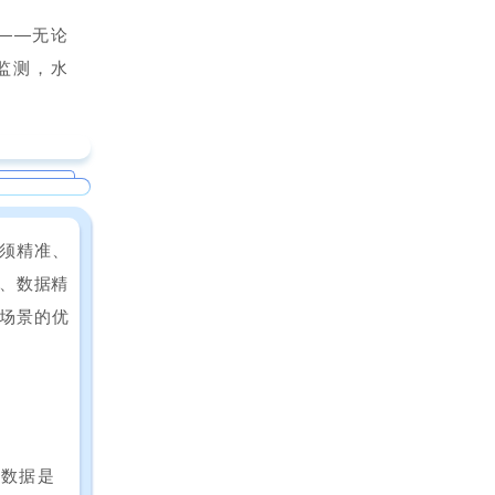
标作为衡
——无论
监测，水
须精准、
规、数据精
内场景的优
污数据是