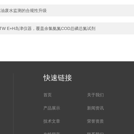
下炼油废水监测的合规性升级
TW E+H岛津仪器，覆盖余氯氨氮COD总磷总氮试剂
快速链接
首页
关于我们
产品展示
新闻资讯
技术文章
荣誉资质