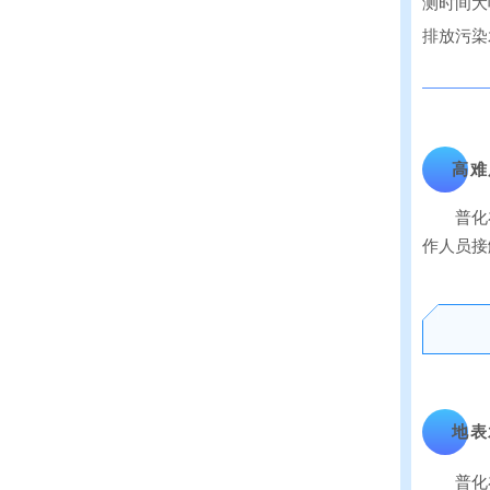
测时间大
排放污染
高难
普化
作人员接
地表
普化