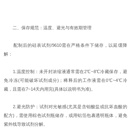
​二、保存规范：温度、避光与有效期管理
配制后的硅表试剂/9610需在严格条件下储存，以延缓降
解：
​1.温度控制：未开封浓缩液通常需在2℃~8℃冷藏保存，避
免冷冻(可能破坏试剂成分)；稀释后的工作液需在0℃~4℃冷
藏，且需在7~14天内用完(具体以说明书为准)。
​2.避光防护：试剂对光敏感(尤其是含钼酸盐或抗坏血酸的
配方)，需使用棕色试剂瓶储存，或用铝箔包裹透明瓶体，避免
紫外线导致试剂分解。