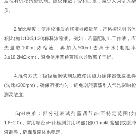
发性有机物污染试剂。建议佩戴手套和口罩，减少人为引入杂
质。
​2.配比精度：使用校准后的移液器或量筒，严格按说明书体
积比(如1:10或1:20)稀释浓缩液。例如，若需配制1L工作液，应
先量取100mL浓缩液，再加入900mL去离子水(电阻率
3.≥18.2MΩ·cm)，避免使用普通蒸馏水导致离子干扰。
4.​混匀方式：轻轻颠倒试剂瓶或使用磁力搅拌器低速搅拌
(转速≤300rpm)，确保溶液均匀，避免剧烈震荡引入气泡影响检
测灵敏度。
5.​pH校准：部分硅表试剂需调节pH至特定范围(如
1.6~2.0)，需用精密pH计检测并用稀酸(如0.1mol/L盐酸)或缓冲
液调整，确保反应体系稳定。