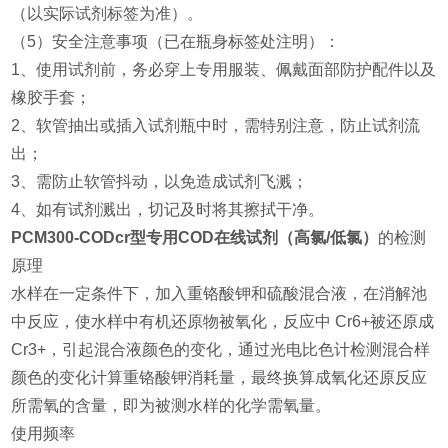
（以实际试剂标签为准）。
（5）安全注意事项（已在瓶身标签处注明）：
1、使用试剂前，务必穿上专用服装、佩戴面部防护配件以及
橡胶手套；
2、软管抽出或插入试剂瓶中时，需特别注意，防止试剂流
出；
3、需防止软管抖动，以免造成试剂飞溅；
4、如有试剂溅出，切记及时将其擦拭干净。
PCM300-CODcr型
专用COD在线试剂（高氯/低氯）
的检测
原理
水样在一定条件下，加入重铬酸钾和硫酸混合液，在消解池
中反应，使水样中有机还原物被氧化，反应中 Cr6+被还原成
Cr3+，引起混合液颜色的变化，通过光电比色计检测混合样
颜色的变化计算重铬酸钾消耗量，最终换算成氧化还原反应
所需氧的含量，即为被测水样的化学需氧量。
使用频率