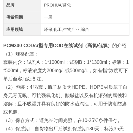
品牌
PROHUA/普化
供货周期
一周
应用领域
环保,化工,生物产业,综合
PCM300-CODcr型
专用COD在线试剂（高氯/低氯）
的介绍
（1）规格配置：
套装内含：试剂A：1*1000ml；试剂B：1*1300ml；标液：1
*500ml，标液浓度为200mg/L或500mg/L，如有指*浓度可下
单后至客服处备注。
（2）包装：4瓶/套，瓶子材质为HDPE。HDPE材质瓶子自
身无毒无嗅、可抗强氧化剂、酸碱盐以及有机溶剂的腐蚀和
溶解；且不吸湿并具有良好的防水蒸汽性，可用于防潮防渗
或包装。
（3）保存方式：避免长时间光照，在10-25℃条件保存。
（4）保质期：自货物出厂后试剂保质期180天，标液35天