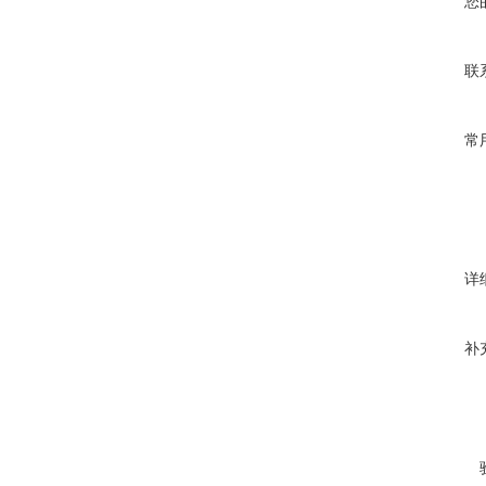
您
联
常
详
补