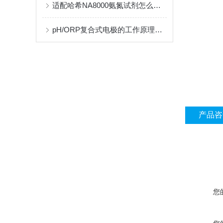
适配哈希NA8000氨氮试剂怎么选？普化在线氨氮试剂供应商推荐
pH/ORP复合式电极的工作原理与结构解析
产品咨
您