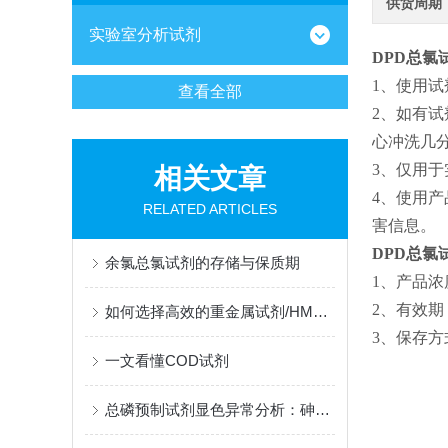
供货周期
实验室分析试剂
DPD
总氯
1、使用
查看全部
2、如有
心冲洗几
3、仅用
相关文章
4、使用
RELATED ARTICLES
害信息。
DPD总氯
余氯总氯试剂的存储与保质期
1、产品浓度：0
2、有效期：2
如何选择高效的重金属试剂/HMA以确保环境安全？
3、保存方
一文看懂COD试剂
总磷预制试剂显色异常分析：砷铁离子干扰的掩蔽方法与质控样验证