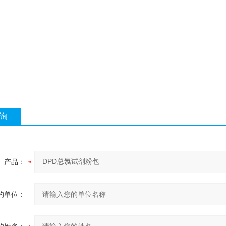
询
产品：
的单位：