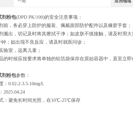
一周
应用领域
试剂粉包
(DPD PK/100)
的安全注意事项：
试剂前，务必穿上防护的服装、佩戴面部防护配件以及橡胶手套；
试剂溅出，切记及时将其擦拭干净；如皮肤不慎接触，请及时用大
分钟；如出现不良反应，请及时就医问诊；
于实验室，远离儿童；
产品的时候应按要求将单独的铝箔袋保存在原始容器中，直至立即
试剂粉包
参数：
.02-2-3.5-10mg/L
025.04.24
式：避免长时间光照，在10℃-25℃保存