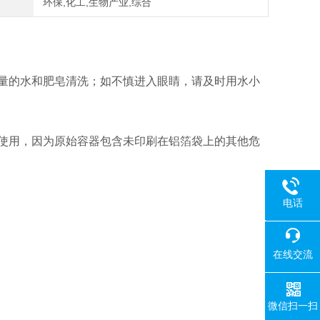
环保,化工,生物产业,综合
量的水和肥皂清洗；如不慎进入眼睛，请及时用水小
使用，因为原始容器包含未印刷在铝箔袋上的其他危
电话
400-008-
在线交流
微信扫一扫