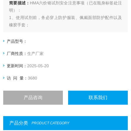
简要描述：
HMA六价铬试剂安全注意事项（已在瓶身标签处注
明）：
1、使用试剂前，务必穿上防护服装、佩戴面部防护配件以及
橡胶手套；
2、软管抽出或插入试剂瓶中时，需特别注意，防止试剂流
出；
产品型号：
3、需防止软管抖动，以免造成试剂飞溅；
厂商性质：
生产厂家
4、如有试剂溅出，切记及时将其擦拭干净。
更新时间：
2025-05-20
访 问 量：
3680
产品咨询
联系我们
产品分类
PRODUCT CATEGORY