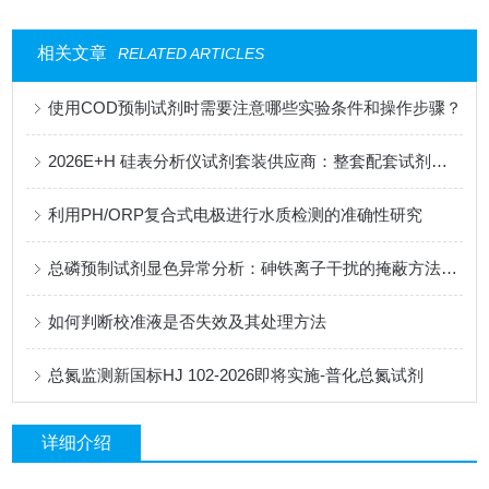
相关文章
RELATED ARTICLES
使用COD预制试剂时需要注意哪些实验条件和操作步骤？
2026E+H 硅表分析仪试剂套装供应商：整套配套试剂，适配电厂在线监测场景
利用PH/ORP复合式电极进行水质检测的准确性研究
总磷预制试剂显色异常分析：砷铁离子干扰的掩蔽方法与质控样验证
如何判断校准液是否失效及其处理方法
总氮监测新国标HJ 102-2026即将实施-普化总氮试剂
详细介绍