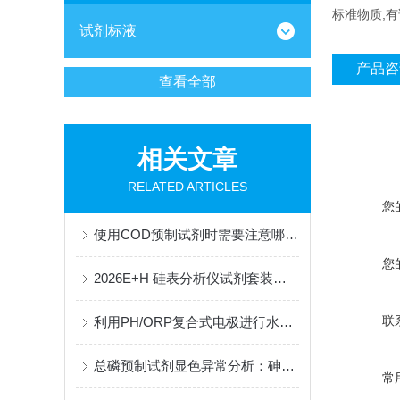
标准物质,
试剂标液
产品咨
查看全部
相关文章
RELATED ARTICLES
您
使用COD预制试剂时需要注意哪些实验条件和操作步骤？
您
2026E+H 硅表分析仪试剂套装供应商：整套配套试剂，适配电厂在线监测场景
联
利用PH/ORP复合式电极进行水质检测的准确性研究
总磷预制试剂显色异常分析：砷铁离子干扰的掩蔽方法与质控样验证
常