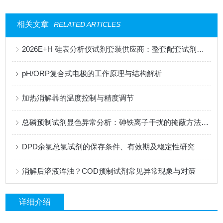
相关文章
RELATED ARTICLES
2026E+H 硅表分析仪试剂套装供应商：整套配套试剂，适配电厂在线监测场景
pH/ORP复合式电极的工作原理与结构解析
加热消解器的温度控制与精度调节
总磷预制试剂显色异常分析：砷铁离子干扰的掩蔽方法与质控样验证
DPD余氯总氯试剂的保存条件、有效期及稳定性研究
消解后溶液浑浊？COD预制试剂常见异常现象与对策
详细介绍