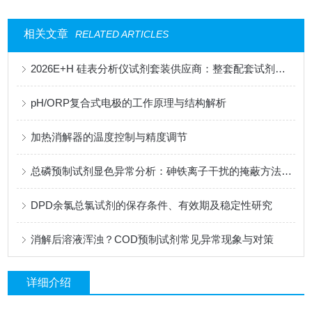
相关文章
RELATED ARTICLES
2026E+H 硅表分析仪试剂套装供应商：整套配套试剂，适配电厂在线监测场景
pH/ORP复合式电极的工作原理与结构解析
加热消解器的温度控制与精度调节
总磷预制试剂显色异常分析：砷铁离子干扰的掩蔽方法与质控样验证
DPD余氯总氯试剂的保存条件、有效期及稳定性研究
消解后溶液浑浊？COD预制试剂常见异常现象与对策
详细介绍