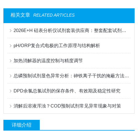
相关文章
RELATED ARTICLES
2026E+H 硅表分析仪试剂套装供应商：整套配套试剂，适配电厂在线监测场景
pH/ORP复合式电极的工作原理与结构解析
加热消解器的温度控制与精度调节
总磷预制试剂显色异常分析：砷铁离子干扰的掩蔽方法与质控样验证
DPD余氯总氯试剂的保存条件、有效期及稳定性研究
消解后溶液浑浊？COD预制试剂常见异常现象与对策
详细介绍