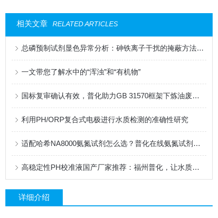
相关文章
RELATED ARTICLES
总磷预制试剂显色异常分析：砷铁离子干扰的掩蔽方法与质控样验证
一文带您了解水中的“浑浊”和“有机物”
国标复审确认有效，普化助力GB 31570框架下炼油废水监测的合规性升级
利用PH/ORP复合式电极进行水质检测的准确性研究
适配哈希NA8000氨氮试剂怎么选？普化在线氨氮试剂供应商推荐
高稳定性PH校准液国产厂家推荐：福州普化，让水质分析更经济更简单更可靠
详细介绍