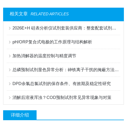
相关文章
RELATED ARTICLES
2026E+H 硅表分析仪试剂套装供应商：整套配套试剂，适配电厂在线监测场景
pH/ORP复合式电极的工作原理与结构解析
加热消解器的温度控制与精度调节
总磷预制试剂显色异常分析：砷铁离子干扰的掩蔽方法与质控样验证
DPD余氯总氯试剂的保存条件、有效期及稳定性研究
消解后溶液浑浊？COD预制试剂常见异常现象与对策
详细介绍