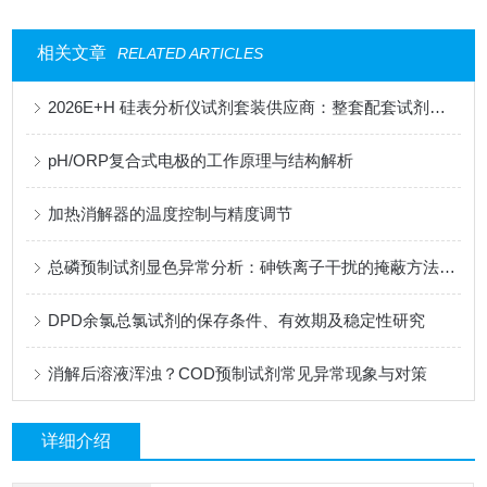
相关文章
RELATED ARTICLES
2026E+H 硅表分析仪试剂套装供应商：整套配套试剂，适配电厂在线监测场景
pH/ORP复合式电极的工作原理与结构解析
加热消解器的温度控制与精度调节
总磷预制试剂显色异常分析：砷铁离子干扰的掩蔽方法与质控样验证
DPD余氯总氯试剂的保存条件、有效期及稳定性研究
消解后溶液浑浊？COD预制试剂常见异常现象与对策
详细介绍