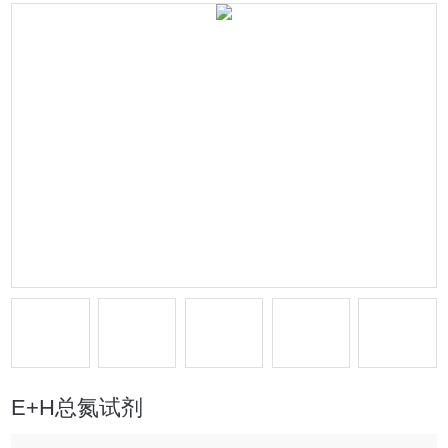
E+H总氮试剂