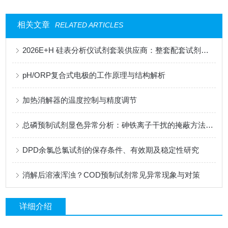
相关文章
RELATED ARTICLES
2026E+H 硅表分析仪试剂套装供应商：整套配套试剂，适配电厂在线监测场景
pH/ORP复合式电极的工作原理与结构解析
加热消解器的温度控制与精度调节
总磷预制试剂显色异常分析：砷铁离子干扰的掩蔽方法与质控样验证
DPD余氯总氯试剂的保存条件、有效期及稳定性研究
消解后溶液浑浊？COD预制试剂常见异常现象与对策
详细介绍