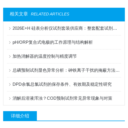
相关文章
RELATED ARTICLES
2026E+H 硅表分析仪试剂套装供应商：整套配套试剂，适配电厂在线监测场景
pH/ORP复合式电极的工作原理与结构解析
加热消解器的温度控制与精度调节
总磷预制试剂显色异常分析：砷铁离子干扰的掩蔽方法与质控样验证
DPD余氯总氯试剂的保存条件、有效期及稳定性研究
消解后溶液浑浊？COD预制试剂常见异常现象与对策
详细介绍