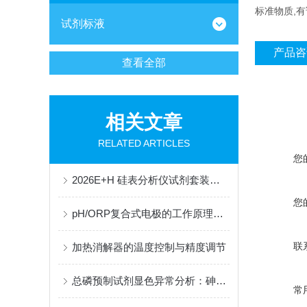
标准物质,
试剂标液
产品咨
查看全部
相关文章
RELATED ARTICLES
您
2026E+H 硅表分析仪试剂套装供应商：整套配套试剂，适配电厂在线监测场景
您
pH/ORP复合式电极的工作原理与结构解析
联
加热消解器的温度控制与精度调节
总磷预制试剂显色异常分析：砷铁离子干扰的掩蔽方法与质控样验证
常