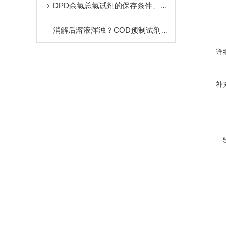
DPD余氯总氯试剂的保存条件、有效期及稳定性研究
消解后溶液浑浊？COD预制试剂常见异常现象与对策
详
补