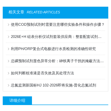
相关文章
RELATED ARTICLES
使用COD预制试剂时需要注意哪些实验条件和操作步骤？
2026E+H 硅表分析仪试剂套装供应商：整套配套试剂，适配电厂在线监测场景
利用PH/ORP复合式电极进行水质检测的准确性研究
总磷预制试剂显色异常分析：砷铁离子干扰的掩蔽方法与质控样验证
如何判断校准液是否失效及其处理方法
总氮监测新国标HJ 102-2026即将实施-普化总氮试剂
详细介绍