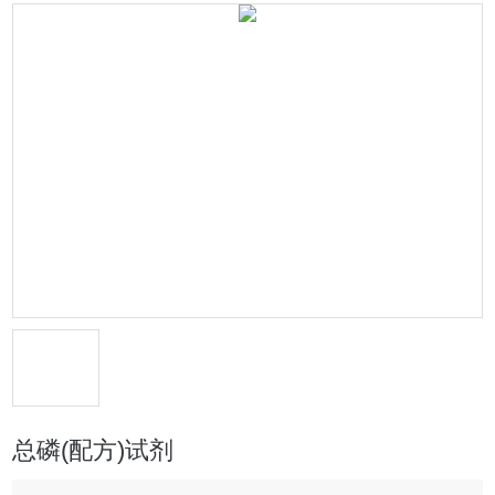
总磷(配方)试剂