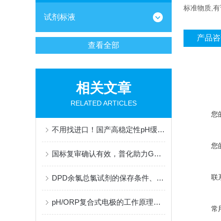
标准物质,
试剂标液
产品咨
查看全部
相关文章
RELATED ARTICLES
您
不用找进口！国产高稳定性pH缓冲液，适配梅特勒、哈希、雷磁全系设备
您
国标复审确认有效，普化助力GB 31570框架下炼油废水监测的合规性升级
联
DPD余氯总氯试剂的保存条件、有效期及稳定性研究
pH/ORP复合式电极的工作原理与结构解析
常