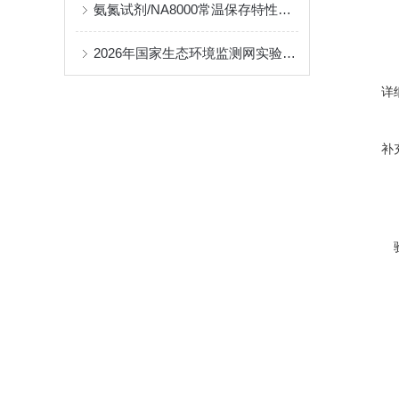
氨氮试剂/NA8000常温保存特性对降低运维成本的贡献分析
2026年国家生态环境监测网实验室能力考核全面启动
详
补