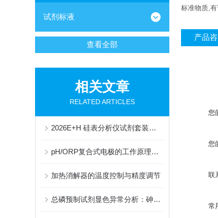
标准物质,
试剂标液
产品咨
查看全部
相关文章
RELATED ARTICLES
您
2026E+H 硅表分析仪试剂套装供应商：整套配套试剂，适配电厂在线监测场景
您
pH/ORP复合式电极的工作原理与结构解析
联
加热消解器的温度控制与精度调节
总磷预制试剂显色异常分析：砷铁离子干扰的掩蔽方法与质控样验证
常