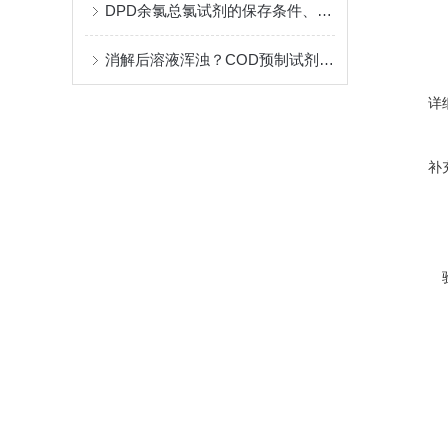
DPD余氯总氯试剂的保存条件、有效期及稳定性研究
消解后溶液浑浊？COD预制试剂常见异常现象与对策
详
补