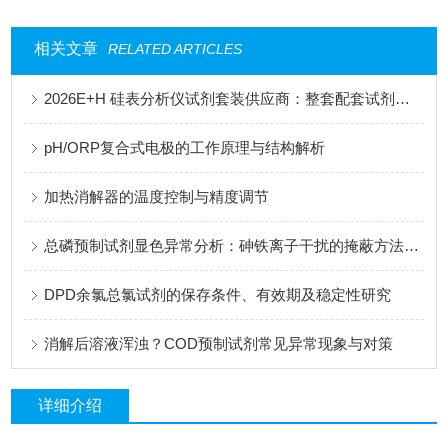
相关文章
RELATED ARTICLES
2026E+H 硅表分析仪试剂套装供应商：整套配套试剂，适配电厂在线监测场景
pH/ORP复合式电极的工作原理与结构解析
加热消解器的温度控制与精度调节
总磷预制试剂显色异常分析：砷铁离子干扰的掩蔽方法与质控样验证
DPD余氯总氯试剂的保存条件、有效期及稳定性研究
消解后溶液浑浊？COD预制试剂常见异常现象与对策
详细介绍