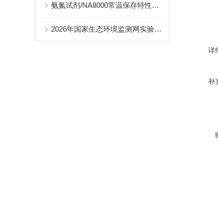
氨氮试剂/NA8000常温保存特性对降低运维成本的贡献分析
2026年国家生态环境监测网实验室能力考核全面启动
详
补