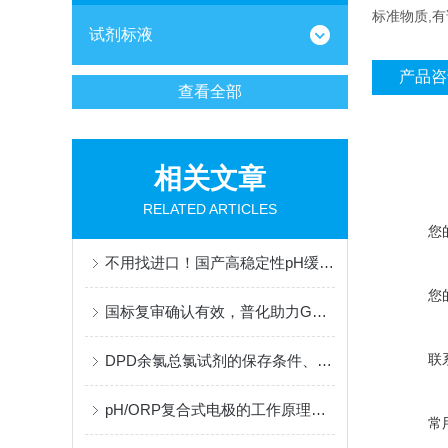
标准物质,
试剂标液
产品咨
查看全部
相关文章
RELATED ARTICLES
您
不用找进口！国产高稳定性pH缓冲液，适配梅特勒、哈希、雷磁全系设备
您
国标复审确认有效，普化助力GB 31570框架下炼油废水监测的合规性升级
联
DPD余氯总氯试剂的保存条件、有效期及稳定性研究
pH/ORP复合式电极的工作原理与结构解析
常