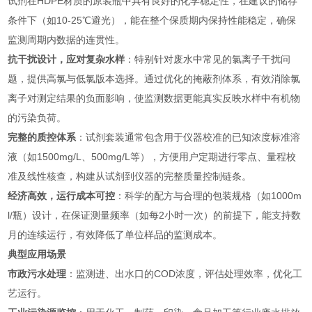
试剂在HDPE材质的原装瓶中具有良好的化学稳定性，在建议的储存
条件下（如10-25℃避光），能在整个保质期内保持性能稳定，确保
监测周期内数据的连贯性。
抗干扰设计，应对复杂水样
：特别针对废水中常见的氯离子干扰问
题，提供高氯与低氯版本选择。通过优化的掩蔽剂体系，有效消除氯
离子对测定结果的负面影响，使监测数据更能真实反映水样中有机物
的污染负荷。
完整的质控体系
：试剂套装通常包含用于仪器校准的已知浓度标准溶
液（如1500mg/L、500mg/L等），方便用户定期进行零点、量程校
准及线性核查，构建从试剂到仪器的完整质量控制链条。
经济高效，运行成本可控
：科学的配方与合理的包装规格（如1000m
l/瓶）设计，在保证测量频率（如每2小时一次）的前提下，能支持数
月的连续运行，有效降低了单位样品的监测成本。
典型应用场景
市政污水处理
：监测进、出水口的COD浓度，评估处理效率，优化工
艺运行。