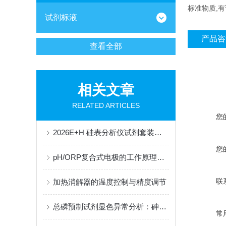
标准物质,
试剂标液
产品咨
查看全部
相关文章
RELATED ARTICLES
您
2026E+H 硅表分析仪试剂套装供应商：整套配套试剂，适配电厂在线监测场景
您
pH/ORP复合式电极的工作原理与结构解析
联
加热消解器的温度控制与精度调节
总磷预制试剂显色异常分析：砷铁离子干扰的掩蔽方法与质控样验证
常