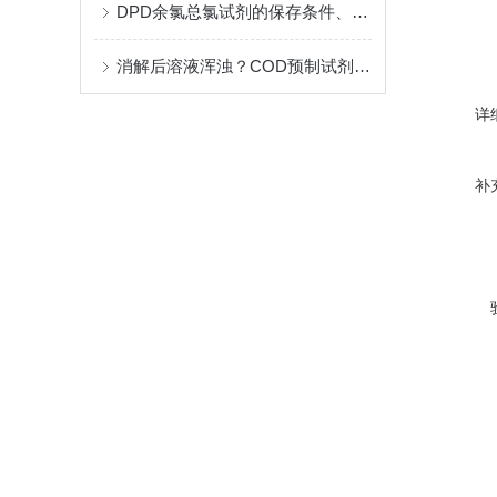
DPD余氯总氯试剂的保存条件、有效期及稳定性研究
消解后溶液浑浊？COD预制试剂常见异常现象与对策
详
补