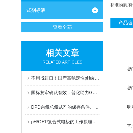
标准物质,
试剂标液
产品咨
查看全部
相关文章
RELATED ARTICLES
您
不用找进口！国产高稳定性pH缓冲液，适配梅特勒、哈希、雷磁全系设备
您
国标复审确认有效，普化助力GB 31570框架下炼油废水监测的合规性升级
联
DPD余氯总氯试剂的保存条件、有效期及稳定性研究
pH/ORP复合式电极的工作原理与结构解析
常