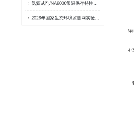
氨氮试剂/NA8000常温保存特性对降低运维成本的贡献分析
2026年国家生态环境监测网实验室能力考核全面启动
详
补