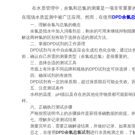
在水质管理中，余氯和总氯的测量是一项非常重要的工作
在现场水质监测中被广泛应用。然而，在使用
DPD余氯
一、理解余氯与总氯的概念
余氯是指水中加入消毒剂后，剩余的可用来继续抑制细菌生长
解这两种氯的区别有助于选择合适的测试方法。
二、掌握DPD试剂的工作原理
DPD试剂与水中自由氯反应会生成红色化合物，通过比色
前，确认自己所需的测量类型（余氯或总氯）是很重要的。
三、选择合适的测试工具
市面上有许多不同品牌和规格的DPD试剂盒可供选择，包
四、确保试剂的有效性
DPD试剂有一定的保质期，超过保质期后可能会失效。因
五、注意测试条件
水样的温度、pH值以及存在的其他化学物质都可能影响测试
样。
六、正确执行测试步骤
严格按照说明书上的步骤操作是获得准确数据的前提。例如
七、理解并记录测试结果
测量完毕后，需要正确解读结果，并做好记录。如果发现数
总之，在使用
DPD余氯总氯试剂
进行水质检测之前，了