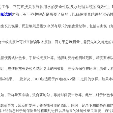
，它们直接关系到饮用水的安全性以及水处理系统的有效性。DP
总氯试剂
之前，有一些关键点是需要了解的，以确保测量结果的准确
的氯量。而总氯则是指水中所有形式的氯含量总和，包括自由氯（如次氯
卡或光度计可以直接读取浓度值。而对于总氯测量，需要先加入特定的试
括便携式比色卡、手持式光度计等。选择时要考虑测试范围、精度要求
此，在使用前务必检查试剂盒上的有效期，并妥善保存在阴凉干燥处，
结果。一般来说，DPD法适用于pH值在6.2至6.5之间的水样。如果
，取样量要准确，混合要均匀，等待时间要一致等。此外，对于比色卡
值异常，应及时复检，并查找可能的原因。同时，记录下测试条件和结
解上述信息对于确保测量过程顺利进行以及结果的准确性至关重要。通过