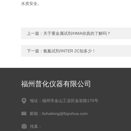
水质安全。
上一篇：
关于重金属试剂/HMA你真的了解吗？
下一篇：
氨氮试剂/INTER 2C知多少！
福州普化仪器有限公司
地址：福州市金山工业区金岩路170号
邮箱：liuhailong@fzpuhua.com
传真：