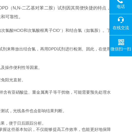
电话
D（N,N-二乙基对苯二胺）试剂因其简便快捷的特点，
400-008-
性和可靠性。
在线交流
酸HClO和次氯酸根离子ClO⁻）和结合氯（如氯胺）。了
微信扫一扫
剂来释放出结合氯，再用DPD试剂进行检测。因此，在使用
以及操作便利性等因素。
避免阳光直射。
水样含有亚硝酸盐、重金属离子等干扰物，可能需要预先处理水
测试，光线条件也会影响结果判断。
果，便于日后跟踪分析。
掌握这些基本知识，不仅能够提高工作效率，也能更好地保障