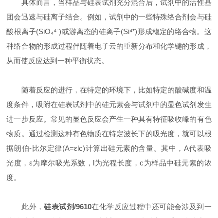
具体而言，当样品与硅表试剂充分混合后，试剂中的活性基
团会迅速与硅离子结合。例如，试剂中的一些特殊络合剂会与硅
酸根离子(SiO₄⁴⁻)或游离态的硅离子(Si⁴⁺)形成稳定的络合物。这
种络合物的形成过程伴随着电子云的重新分布和化学键的形成，
从而使反应达到一种平衡状态。
随着反应的进行，在特定的环境下，比如特定的酸碱度和温
度条件，吸附在硅表试剂中的硅元素会与试剂中的显色试剂发生
进一步反应。常见的显色反应会产生一种具有特征吸收峰的有色
物质。通过检测这种有色物质在特定波长下的吸光度，就可以根
据朗伯-比尔定律(A=εlc)计算出硅元素的含量。其中，A代表吸
光度，ε为摩尔吸光系数，l为光程长度，c为样品中硅元素的浓
度。
此外，
硅表试剂/9610
在化学反应过程中还可能会涉及到一