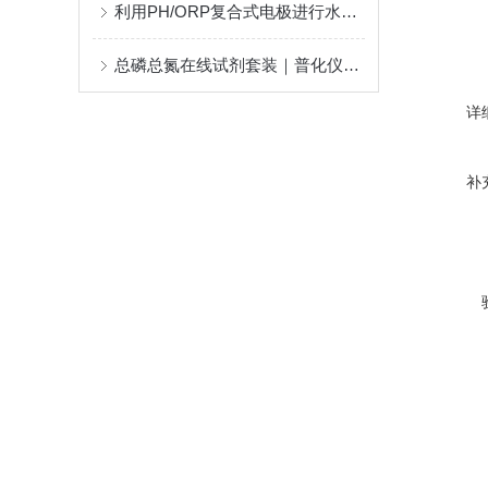
利用PH/ORP复合式电极进行水质检测的准确性研究
总磷总氮在线试剂套装｜普化仪器，在线仪表专用耗材
详
补