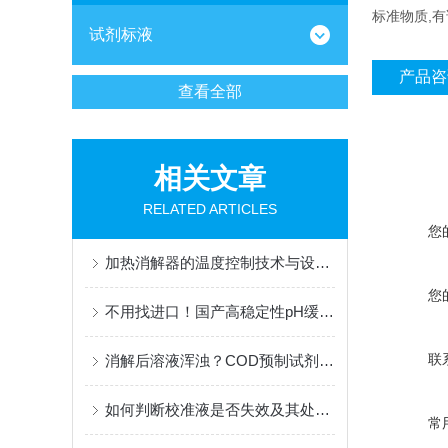
标准物质,
试剂标液
产品咨
查看全部
相关文章
RELATED ARTICLES
您
加热消解器的温度控制技术与设备维护保养指南
您
不用找进口！国产高稳定性pH缓冲液，适配梅特勒、哈希、雷磁全系设备
联
消解后溶液浑浊？COD预制试剂常见异常现象与对策
如何判断校准液是否失效及其处理方法
常