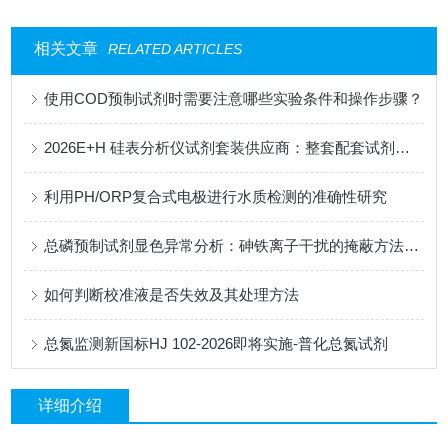
相关文章
RELATED ARTICLES
使用COD预制试剂时需要注意哪些实验条件和操作步骤？
2026E+H 硅表分析仪试剂套装供应商：整套配套试剂，适配电厂在线监测场景
利用PH/ORP复合式电极进行水质检测的准确性研究
总磷预制试剂显色异常分析：砷铁离子干扰的掩蔽方法与质控样验证
如何判断校准液是否失效及其处理方法
总氮监测新国标HJ 102-2026即将实施-普化总氮试剂
详细介绍