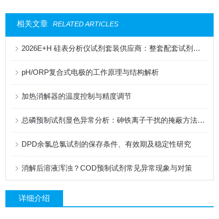
相关文章
RELATED ARTICLES
2026E+H 硅表分析仪试剂套装供应商：整套配套试剂，适配电厂在线监测场景
pH/ORP复合式电极的工作原理与结构解析
加热消解器的温度控制与精度调节
总磷预制试剂显色异常分析：砷铁离子干扰的掩蔽方法与质控样验证
DPD余氯总氯试剂的保存条件、有效期及稳定性研究
消解后溶液浑浊？COD预制试剂常见异常现象与对策
详细介绍