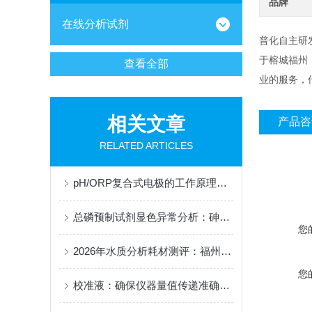
品牌
在线分析试剂
普化自主研
于榕城福州
查看全部
业的服务，
相关文章
产品咨
RELATED ARTICLES
pH/ORP复合式电极的工作原理与结构解析
总磷预制试剂显色异常分析：砷铁离子干扰的掩蔽方法与质控样验证
您
2026年水质分析耗材测评：福州普化适配哈希WTW E+H岛津仪器，覆盖余氯氨氮COD总磷总氮试剂
您
校准液：确保仪器量值传递准确的关键