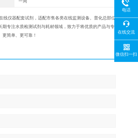
一周
电话
等在线仪器配套试剂，适配市售各类在线监测设备。普化总部位
400-008-
长期专注水质检测试剂与耗材领域，致力于将优质的产品与专
在线交流
、更简单、更可靠！
微信扫一扫