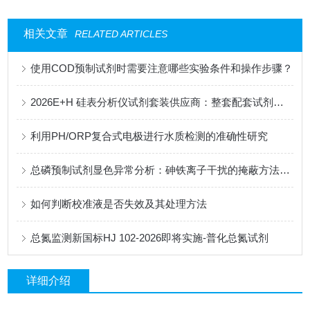
相关文章
RELATED ARTICLES
使用COD预制试剂时需要注意哪些实验条件和操作步骤？
2026E+H 硅表分析仪试剂套装供应商：整套配套试剂，适配电厂在线监测场景
利用PH/ORP复合式电极进行水质检测的准确性研究
总磷预制试剂显色异常分析：砷铁离子干扰的掩蔽方法与质控样验证
如何判断校准液是否失效及其处理方法
总氮监测新国标HJ 102-2026即将实施-普化总氮试剂
详细介绍