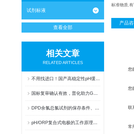
标准物质,
试剂标液
产品咨
查看全部
相关文章
RELATED ARTICLES
您
不用找进口！国产高稳定性pH缓冲液，适配梅特勒、哈希、雷磁全系设备
您
国标复审确认有效，普化助力GB 31570框架下炼油废水监测的合规性升级
联
DPD余氯总氯试剂的保存条件、有效期及稳定性研究
pH/ORP复合式电极的工作原理与结构解析
常