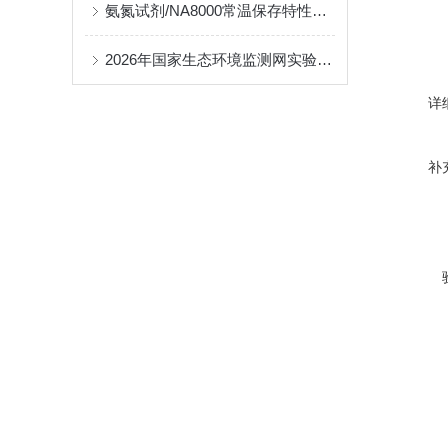
氨氮试剂/NA8000常温保存特性对降低运维成本的贡献分析
2026年国家生态环境监测网实验室能力考核全面启动
详
补