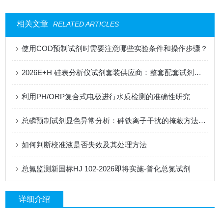
相关文章
RELATED ARTICLES
使用COD预制试剂时需要注意哪些实验条件和操作步骤？
2026E+H 硅表分析仪试剂套装供应商：整套配套试剂，适配电厂在线监测场景
利用PH/ORP复合式电极进行水质检测的准确性研究
总磷预制试剂显色异常分析：砷铁离子干扰的掩蔽方法与质控样验证
如何判断校准液是否失效及其处理方法
总氮监测新国标HJ 102-2026即将实施-普化总氮试剂
详细介绍