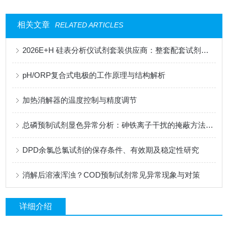
相关文章
RELATED ARTICLES
2026E+H 硅表分析仪试剂套装供应商：整套配套试剂，适配电厂在线监测场景
pH/ORP复合式电极的工作原理与结构解析
加热消解器的温度控制与精度调节
总磷预制试剂显色异常分析：砷铁离子干扰的掩蔽方法与质控样验证
DPD余氯总氯试剂的保存条件、有效期及稳定性研究
消解后溶液浑浊？COD预制试剂常见异常现象与对策
详细介绍